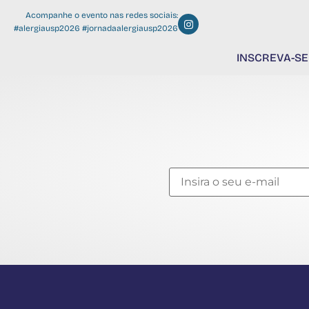
Acompanhe o evento nas redes sociais:
#alergiausp2026 #jornadaalergiausp2026
INSCREVA-SE