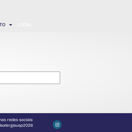
TO
LOGIN
as redes sociais:
daalergiausp2026