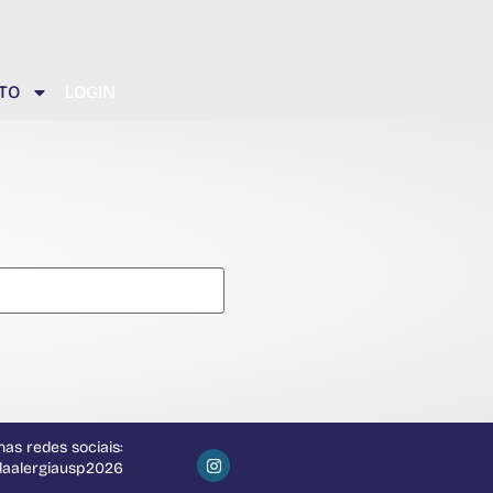
TO
LOGIN
as redes sociais:
daalergiausp2026