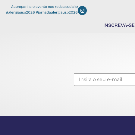
Acompanhe o evento nas redes sociais:
#alergiausp2026 #jornadaalergiausp2026
INSCREVA-SE