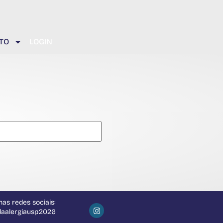
TO
LOGIN
as redes sociais:
daalergiausp2026