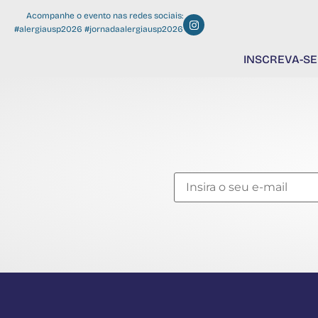
Acompanhe o evento nas redes sociais:
#alergiausp2026 #jornadaalergiausp2026
INSCREVA-SE