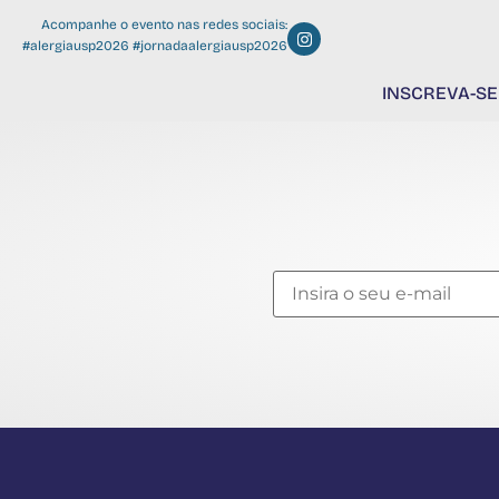
Acompanhe o evento nas redes sociais:
#alergiausp2026 #jornadaalergiausp2026
INSCREVA-SE