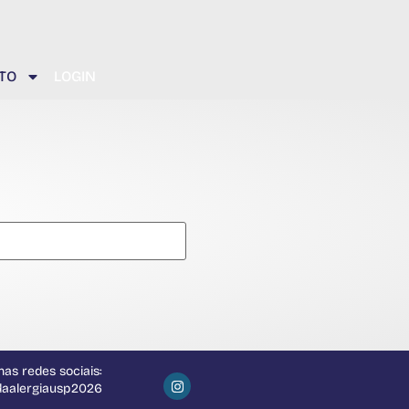
TO
LOGIN
as redes sociais:
daalergiausp2026